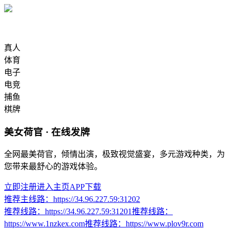
真人
体育
电子
电竞
捕鱼
棋牌
美女荷官 · 在线发牌
全网最美荷官，倾情出演，极致视觉盛宴，多元游戏种类，为
您带来最舒心的游戏体验。
立即注册
进入主页
APP下载
推荐主线路：
https://34.96.227.59:31202
推荐线路：
https://34.96.227.59:31201
推荐线路：
https://www.1nzkex.com
推荐线路：
https://www.plov9r.com