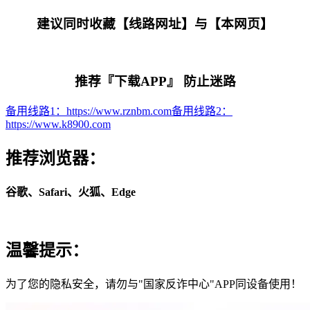
建议同时收藏【线路网址】与【本网页】
推荐『下载APP』 防止迷路
备用线路
1
：
https://www.rznbm.com
备用线路
2
：
https://www.k8900.com
推荐浏览器：
谷歌、Safari、火狐、Edge
温馨提示：
为了您的隐私安全，请勿与"国家反诈中心"APP同设备使用！