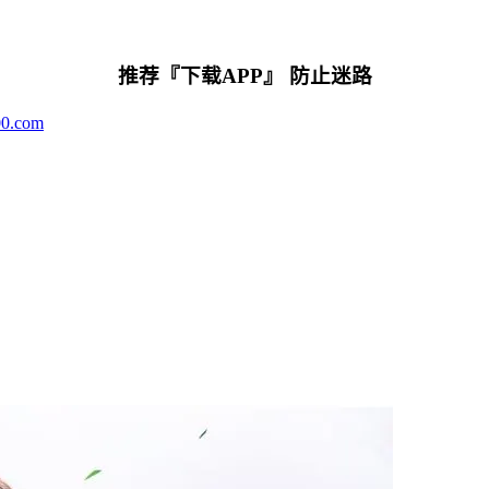
推荐『下载APP』 防止迷路
00.com