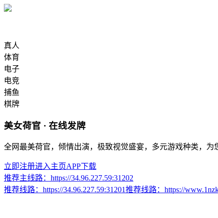
真人
体育
电子
电竞
捕鱼
棋牌
美女荷官 · 在线发牌
全网最美荷官，倾情出演，极致视觉盛宴，多元游戏种类，为
立即注册
进入主页
APP下载
推荐主线路：
https://34.96.227.59:31202
推荐线路：
https://34.96.227.59:31201
推荐线路：
https://www.1nz