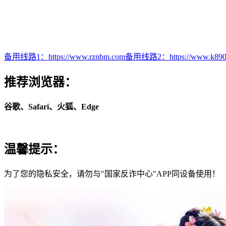
备用线路
1
：
https://www.rznbm.com
备用线路
2
：
https://www.k89
推荐浏览器：
谷歌、Safari、火狐、Edge
温馨提示：
为了您的隐私安全，请勿与"国家反诈中心"APP同设备使用！