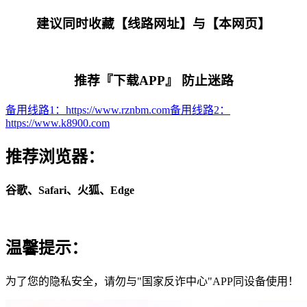
建议同时收藏【线路网址】与【本网页】
推荐『下载APP』 防止迷路
备用线路
1
：
https://www.rznbm.com
备用线路
2
：
https://www.k8900.com
推荐浏览器：
谷歌、Safari、火狐、Edge
温馨提示：
为了您的隐私安全，请勿与"国家反诈中心"APP同设备使用！