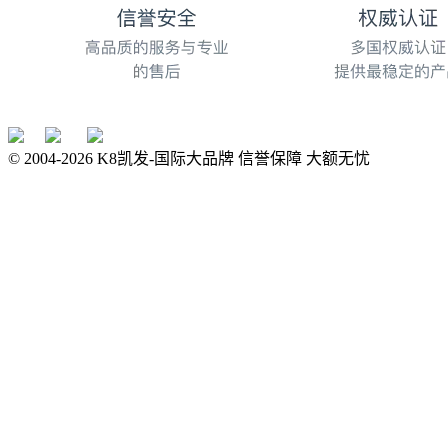
© 2004-
2026
K8凯发-国际大品牌 信誉保障 大额无忧