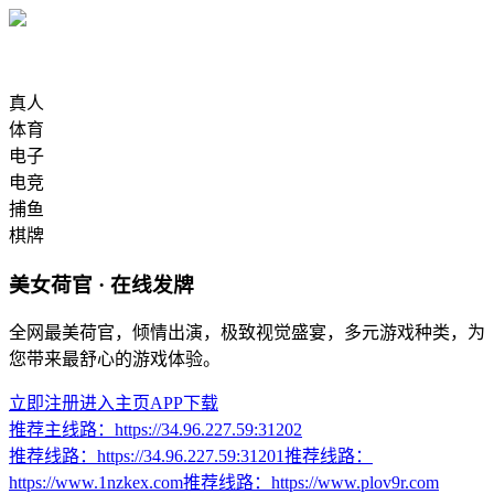
真人
体育
电子
电竞
捕鱼
棋牌
美女荷官 · 在线发牌
全网最美荷官，倾情出演，极致视觉盛宴，多元游戏种类，为
您带来最舒心的游戏体验。
立即注册
进入主页
APP下载
推荐主线路：
https://34.96.227.59:31202
推荐线路：
https://34.96.227.59:31201
推荐线路：
https://www.1nzkex.com
推荐线路：
https://www.plov9r.com