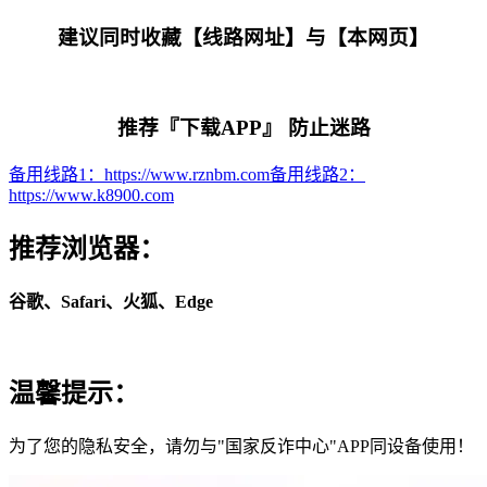
建议同时收藏【线路网址】与【本网页】
推荐『下载APP』 防止迷路
备用线路
1
：
https://www.rznbm.com
备用线路
2
：
https://www.k8900.com
推荐浏览器：
谷歌、Safari、火狐、Edge
温馨提示：
为了您的隐私安全，请勿与"国家反诈中心"APP同设备使用！