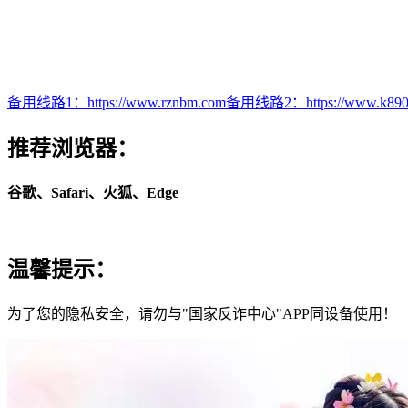
备用线路
1
：
https://www.rznbm.com
备用线路
2
：
https://www.k89
推荐浏览器：
谷歌、Safari、火狐、Edge
温馨提示：
为了您的隐私安全，请勿与"国家反诈中心"APP同设备使用！