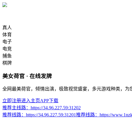
真人
体育
电子
电竞
捕鱼
棋牌
美女荷官 · 在线发牌
全网最美荷官，倾情出演，极致视觉盛宴，多元游戏种类，为
立即注册
进入主页
APP下载
推荐主线路：
https://34.96.227.59:31202
推荐线路：
https://34.96.227.59:31201
推荐线路：
https://www.1nz