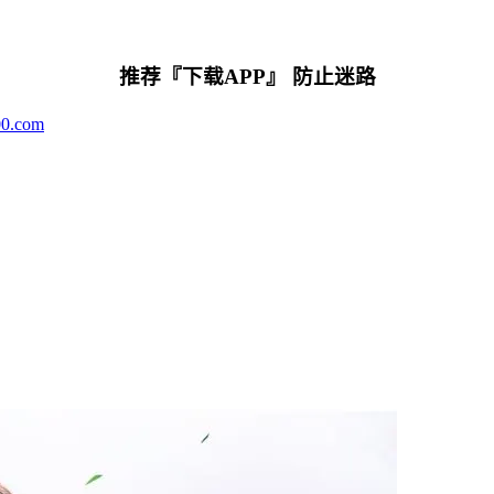
推荐『下载APP』 防止迷路
00.com