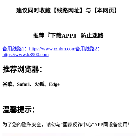
建议同时收藏【线路网址】与【本网页】
推荐『下载APP』 防止迷路
备用线路
1
：
https://www.rznbm.com
备用线路
2
：
https://www.k8900.com
推荐浏览器：
谷歌、Safari、火狐、Edge
温馨提示：
为了您的隐私安全，请勿与"国家反诈中心"APP同设备使用！