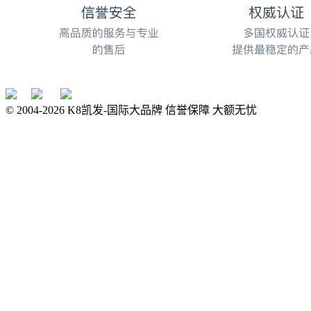
© 2004-
2026
K8凯发-国际大品牌 信誉保障 大额无忧