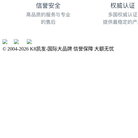
© 2004-
2026
K8凯发-国际大品牌 信誉保障 大额无忧