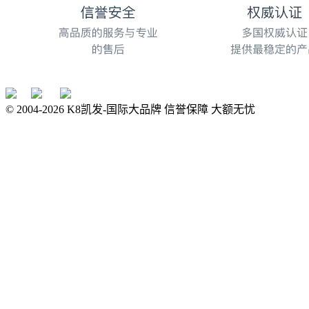
© 2004-
2026
K8凯发-国际大品牌 信誉保障 大额无忧