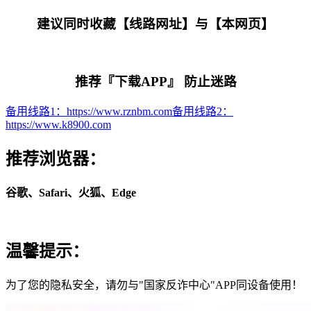
建议同时收藏【线路网址】与【本网页】
推荐『下载APP』 防止迷路
备用线路
1
：
https://www.rznbm.com
备用线路
2
：
https://www.k8900.com
推荐浏览器：
谷歌、Safari、火狐、Edge
温馨提示：
为了您的隐私安全，请勿与"国家反诈中心"APP同设备使用！