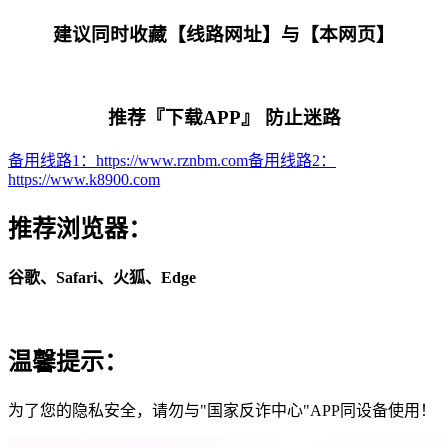
建议同时收藏【线路网址】与【本网页】
推荐『下载APP』 防止迷路
备用线路
1
：
https://www.rznbm.com
备用线路
2
：
https://www.k8900.com
推荐浏览器：
谷歌、Safari、火狐、Edge
温馨提示：
为了您的隐私安全，请勿与"国家反诈中心"APP同设备使用！