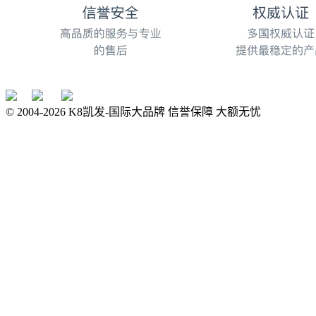
© 2004-
2026
K8凯发-国际大品牌 信誉保障 大额无忧