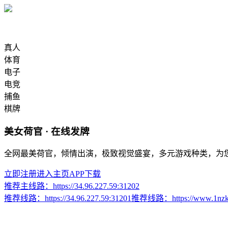
真人
体育
电子
电竞
捕鱼
棋牌
美女荷官 · 在线发牌
全网最美荷官，倾情出演，极致视觉盛宴，多元游戏种类，为
立即注册
进入主页
APP下载
推荐主线路：
https://34.96.227.59:31202
推荐线路：
https://34.96.227.59:31201
推荐线路：
https://www.1nz